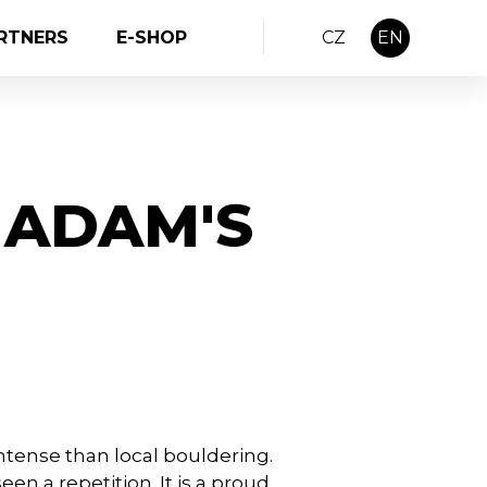
RTNERS
E-SHOP
CZ
EN
 ADAM'S
ntense than local bouldering.
een a repetition. It is a proud