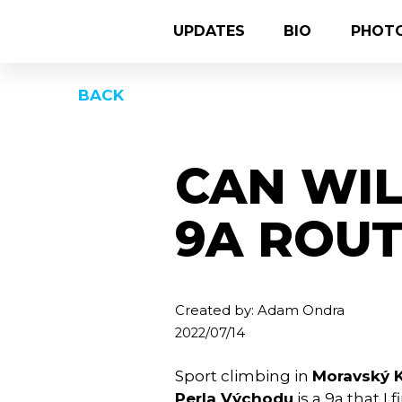
UPDATES
BIO
PHOT
BACK
CAN WIL
9A ROUT
Created by: Adam Ondra
2022/07/14
Sport climbing in
Moravský K
Perla Východu
is a 9a that I