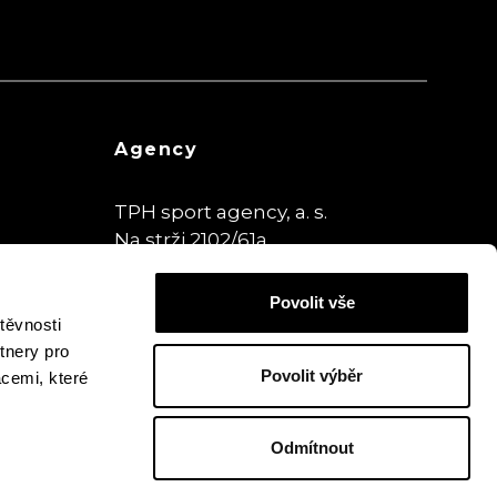
Agency
TPH sport agency, a. s.
Na strži 2102/61a
140 00 Praha,
Czech Republic
Povolit vše
www.theplaybookhouse.cz
těvnosti
tnery pro
Povolit výběr
acemi, které
Odmítnout