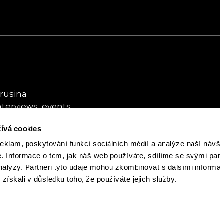
rusina
nterviews, events
ívá cookies
usina
ybookhouse.cz
reklam, poskytování funkcí sociálních médií a analýze naší návš
 Informace o tom, jak náš web používáte, sdílíme se svými par
analýzy. Partneři tyto údaje mohou zkombinovat s dalšími inform
é získali v důsledku toho, že používáte jejich služby.