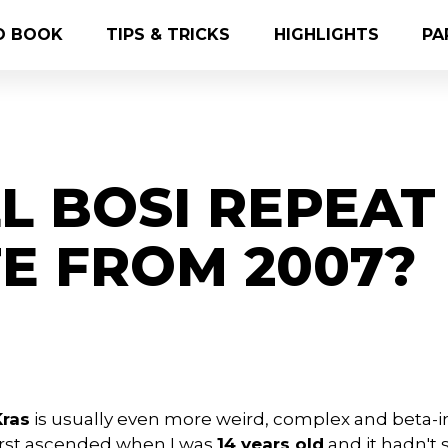
O BOOK
TIPS & TRICKS
HIGHLIGHTS
PA
L BOSI REPEAT
E FROM 2007?
ras
is usually even more weird, complex and beta-i
 first ascended when I was
14 years old
and it hadn't s