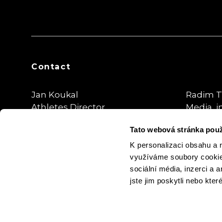
Contact
Jan Koukal
Radim T
Athletes Director
Media, i
Tato webová stránka použ
koukal@sportegy.cz
radim.tr
@thepla
K personalizaci obsahu a 
využíváme soubory cookie.
sociální média, inzerci a 
jste jim poskytli nebo kter
Cookie Settings
Privacy Policy