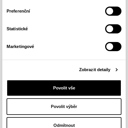
Tips for Better Clipping /
Preferenční
Sid Lives 8c+
Statistické
FULL ARTICLE
Marketingové
Zobrazit detaily
Povolit vše
Povolit výběr
Odmítnout