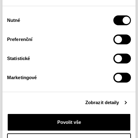
FULL ARTICLE
Výběr
Nutné
souhlasu
Preferenční
Statistické
Marketingové
Zobrazit detaily
ROAD TO TOKYO
Povolit vše
Kneebar - The Downgrader
/ Beginning 9a