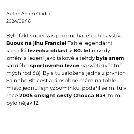
Autor: Adam Ondra
2024/09/16
Bylo fakt super zas po mnoha letech navštívit
Buoux na jihu Francie!
Tahle legendární,
klasická
lezecká oblast z 80. let
navždy
změnila lezení jako takové a tehdy
byla snem
každého
sportovního lezce
na světě (včetně
mých rodičů). Byla tu založena jedna z prvních
8a nebo 8b cest a já osobně mám na tohle
místo jednu fajn vzpomínku, podařil se mi tu v
roce
2005 onsight cesty Chouca 8a+
, to mi
bylo nějak 12.