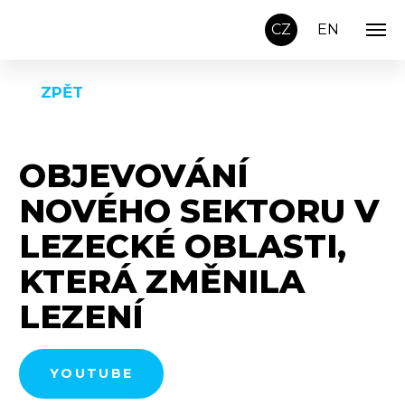
Přeskočit na obsah
CZ
EN
ZPĚT
OBJEVOVÁNÍ
NOVÉHO SEKTORU V
LEZECKÉ OBLASTI,
KTERÁ ZMĚNILA
LEZENÍ
YOUTUBE