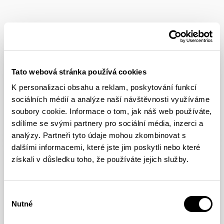
YOU MIGHT BE INTERESTED IN
ROAD TO TOKYO
Tato webová stránka používá cookies
K personalizaci obsahu a reklam, poskytování funkcí
Atene Naturale 9a
sociálních médií a analýze naší návštěvnosti využíváme
soubory cookie. Informace o tom, jak náš web používáte,
FULL ARTICLE
sdílíme se svými partnery pro sociální média, inzerci a
analýzy. Partneři tyto údaje mohou zkombinovat s
dalšími informacemi, které jste jim poskytli nebo které
ROAD TO TOKYO
získali v důsledku toho, že používáte jejich služby.
Tips for Better Clipping /
Sid Lives 8c+
Výběr
Nutné
souhlasu
FULL ARTICLE