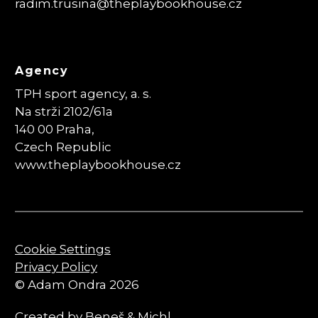
radim.trusina
@theplaybookhouse.cz
Agency
TPH sport agency, a. s.
Na strži 2102/61a
140 00 Praha,
Czech Republic
www.theplaybookhouse.cz
Cookie Settings
Privacy Policy
© Adam Ondra 2026
Created by
Beneš & Michl