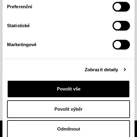
Preferenční
ROAD TO TOKYO
Statistické
Hard Choice / Genezis 8b+
On-sight
Marketingové
FULL ARTICLE
Zobrazit detaily
Povolit vše
SHOW ALL
Povolit výběr
Odmítnout