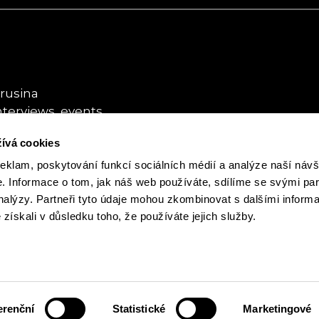
rusina
nterviews, events
ívá cookies
usina
ybookhouse.cz
reklam, poskytování funkcí sociálních médií a analýze naší návš
 Informace o tom, jak náš web používáte, sdílíme se svými par
analýzy. Partneři tyto údaje mohou zkombinovat s dalšími inform
é získali v důsledku toho, že používáte jejich služby.
erenční
Statistické
Marketingové