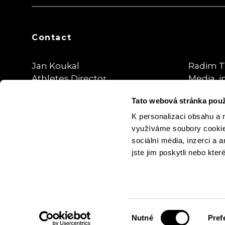
Contact
Jan Koukal
Radim T
Athletes Director
Media, i
Tato webová stránka použ
koukal@sportegy.cz
radim.tr
@thepla
K personalizaci obsahu a 
využíváme soubory cookie.
sociální média, inzerci a 
jste jim poskytli nebo kter
Cookie Settings
Privacy Policy
© Adam Ondra 2026
Výběr
Nutné
Pref
souhlasu