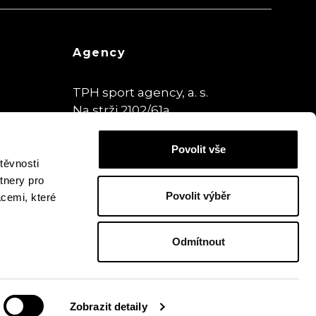
Agency
TPH sport agency, a. s.
Na strži 2102/61a
140 00 Praha,
Czech Republic
Povolit vše
www.theplaybookhouse.cz
těvnosti
tnery pro
Povolit výběr
acemi, které
Odmítnout
Created by
Beneš & Michl
Zobrazit detaily