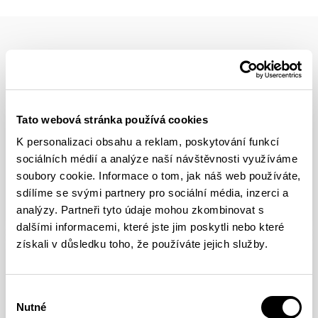
YOU MIGHT BE INTERESTED IN
Tato webová stránka používá cookies
ROAD TO TOKYO
K personalizaci obsahu a reklam, poskytování funkcí
sociálních médií a analýze naší návštěvnosti využíváme
Atene Naturale 9a
soubory cookie. Informace o tom, jak náš web používáte,
sdílíme se svými partnery pro sociální média, inzerci a
FULL ARTICLE
analýzy. Partneři tyto údaje mohou zkombinovat s
dalšími informacemi, které jste jim poskytli nebo které
získali v důsledku toho, že používáte jejich služby.
ROAD TO TOKYO
Tips for Better Clipping /
Výběr
Nutné
Sid Lives 8c+
souhlasu