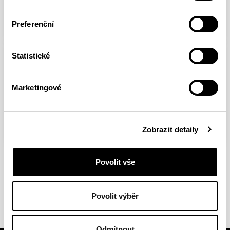
FULL ARTICLE
Preferenční
ROAD TO TOKYO
Statistické
Hard Choice / Genezis 8b+
Marketingové
On-sight
FULL ARTICLE
Zobrazit detaily
Povolit vše
SHOW ALL
Povolit výběr
Odmítnout