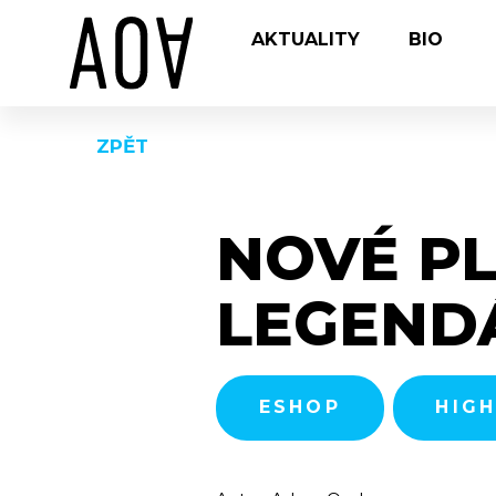
Přeskočit na obsah
AKTUALITY
BIO
ZPĚT
NOVÉ PL
LEGEND
ESHOP
HIG