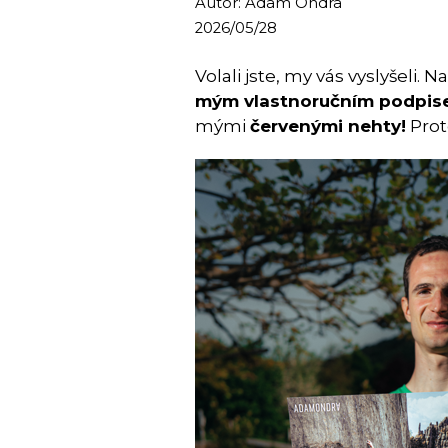
Autor: Adam Ondra
2026/05/28
Volali jste, my vás vyslyšeli. N
mým vlastnoručním podpi
mými
červenými nehty!
Prot