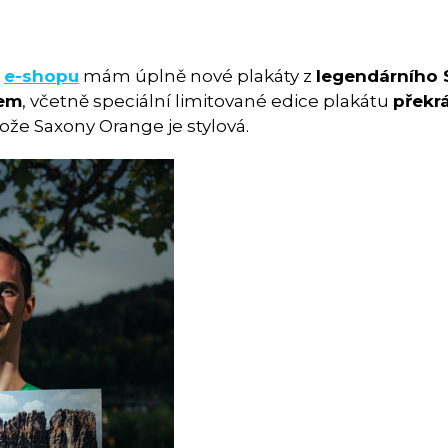
a
e-shopu
mám úplně nové plakáty z
legendárního 
sem
, včetně speciální limitované edice plakátu
překr
ože Saxony Orange je stylová.