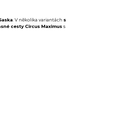
Saska
. V několika variantách
s
ásné cesty Circus Maximus
s