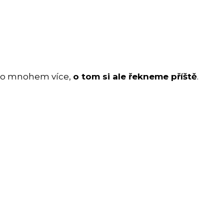
ho mnohem více,
o tom si ale řekneme příště
.