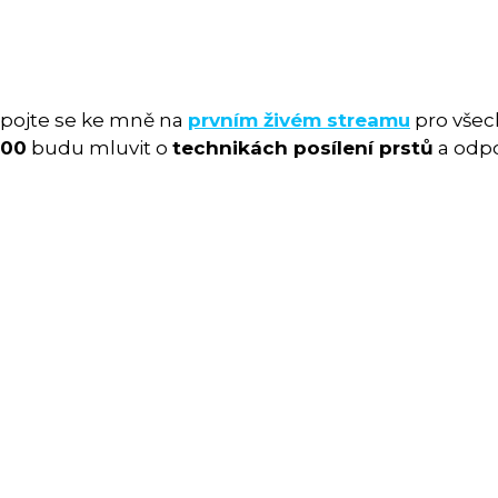
ipojte se ke mně na
prvním živém streamu
pro vše
:00
budu mluvit o
technikách posílení prstů
a odpo