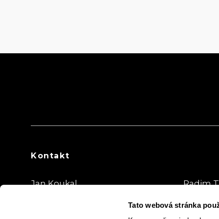
Kontakt
Jan Koukal
Radim T
Athletes Director
Media, i
Tato webová stránka použ