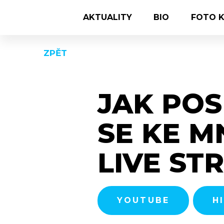
Přeskočit na obsah
AKTUALITY
BIO
FOTO K
ZPĚT
JAK POS
SE KE M
LIVE ST
YOUTUBE
H