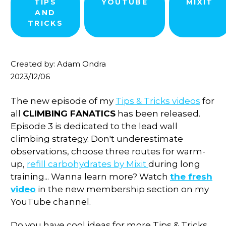
TIPS
YOUTUBE
MIXIT
AND
TRICKS
Created by: Adam Ondra
2023/12/06
The new episode of my
Tips & Tricks videos
for
all
CLIMBING FANATICS
has been released.
Episode 3 is dedicated to the lead wall
climbing strategy. Don't underestimate
observations, choose three routes for warm-
up,
refill carbohydrates by Mixit
during long
training... Wanna learn more? Watch
the fresh
video
in the new membership section on my
YouTube channel.
Do you have cool ideas for more Tips & Tricks